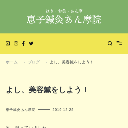
コ
ン
テ
ン
ツ
へ
不妊・妊活鍼灸、一般・小児鍼灸、美容鍼灸等の施術を行っており
恵子鍼灸あん摩院 | 福岡市城南区田島の鍼灸
ス
キ
ます。
あん摩院
ッ
プ
ホーム
ブログ
よし、美容鍼をしよう！
よし、美容鍼をしよう！
恵子鍼灸あん摩院
2019-12-25
私、怠っていました。