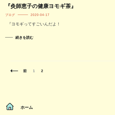
『灸師恵子の健康ヨモギ茶』
ブログ
2020-04-17
『ヨモギってすごいんだよ！
続きを読む
投
固
固
前
1
2
稿
定
定
ナ
ペ
ペ
ビ
ー
ー
ゲ
ジ
ジ
ー
シ
ョ
ホーム
ン