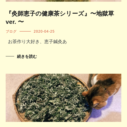
『灸師恵子の健康茶シリーズ』〜地獄草
ver. 〜
ブログ
2020-04-25
お茶作り大好き、恵子鍼灸あ
続きを読む