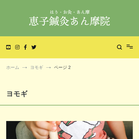
コ
ン
テ
ン
ツ
へ
不妊・妊活鍼灸、一般・小児鍼灸、美容鍼灸等の施術を行っており
恵子鍼灸あん摩院 | 福岡市城南区田島の鍼灸
ス
キ
ます。
あん摩院
ッ
プ
ホーム
ヨモギ
ページ 2
ヨモギ